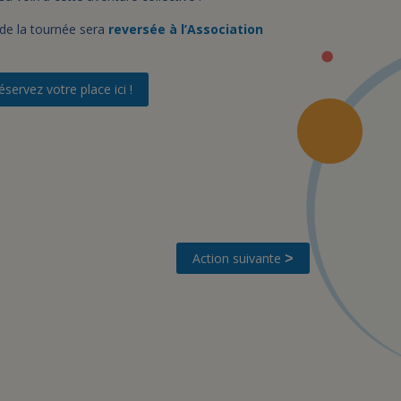
de la tournée sera
reversée à l’Association
éservez votre place ici !
Action suivante
>