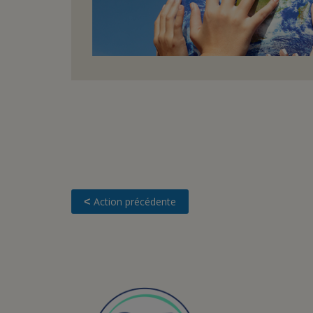
Action précédente
<