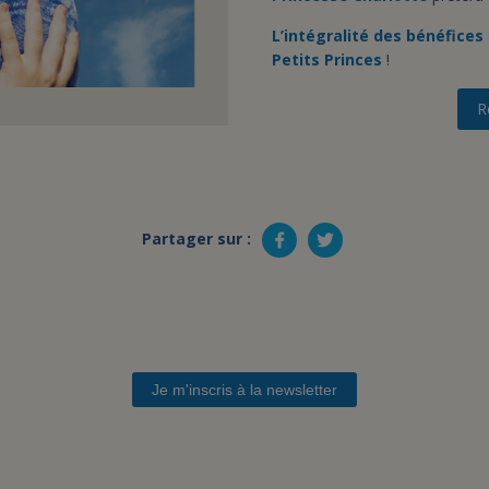
L’intégralité des bénéfices
Petits Princes
!
R
Partager sur :
Je m'inscris à la newsletter