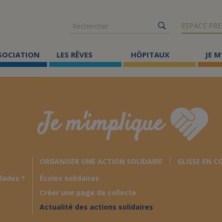
Rechercher
ESPACE PRE
SSOCIATION
LES RÊVES
HÔPITAUX
JE M
Co
ma
Je m'implique
Où
Le
ORGANISER UNE ACTION SOLIDAIRE
GLISSE EN C
Éc
lades ?
Écoles solidaires
Cr
Créer une page de collecte
Ac
Actualité des actions solidaires