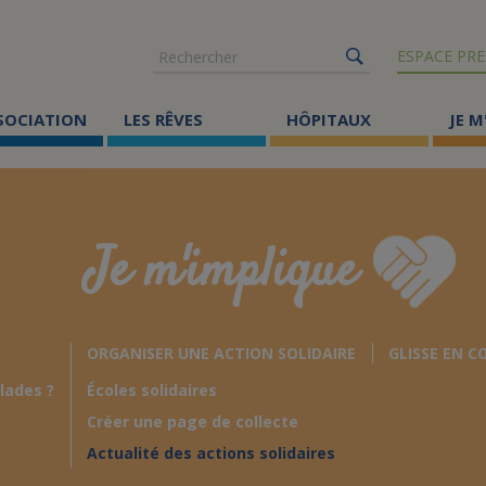
Rechercher
ESPACE PRE
SSOCIATION
LES RÊVES
HÔPITAUX
JE M
Co
ma
Je m'implique
Où
Le
ORGANISER UNE ACTION SOLIDAIRE
GLISSE EN C
Éc
lades ?
Écoles solidaires
Cr
Créer une page de collecte
Ac
Actualité des actions solidaires