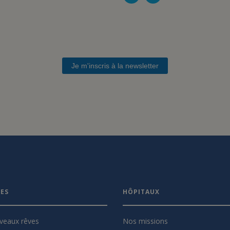
Je m'inscris à la newsletter
VES
HÔPITAUX
veaux rêves
Nos missions