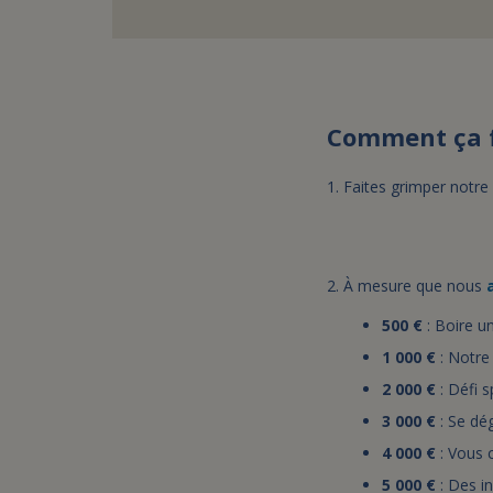
Comment ça f
1.
Faites grimper notre
2. À mesure que nous
500 €
: Boire un
1 000 €
: Notre
2 000 €
: Défi s
3 000 €
: Se dé
4 000 €
: Vous c
5 000 €
: Des i