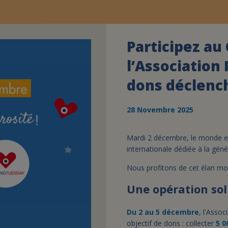
Participez au
l’Association 
dons déclench
28 Novembre 2025
Mardi 2 décembre, le monde en
internationale dédiée à la gén
Nous profitons de cet élan mond
Une opération sol
Du 2 au 5 décembre
, l'Asso
objectif de dons : collecter
5 0