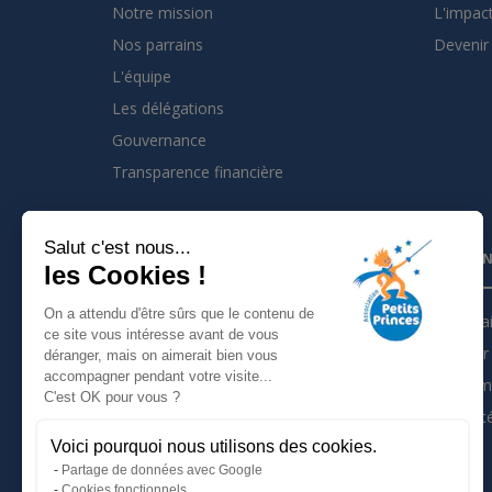
Notre mission
L'impact
Nos parrains
Devenir 
L'équipe
Les délégations
Gouvernance
Transparence financière
Salut c'est nous...
INSCRIVEZ VOUS À LA NEWSLETTER
PARTEN
les Cookies !
On a attendu d'être sûrs que le contenu de
Je m'inscris à la newsletter
Partena
ce site vous intéresse avant de vous
Devenir 
déranger, mais on aimerait bien vous
Suivez nous sur :
accompagner pendant votre visite...
Les tém
C'est OK pour vous ?
Actualit
Voici pourquoi nous utilisons des cookies.
Mentions légales
Partage de données avec Google
Politique de confidentialité
Cookies fonctionnels