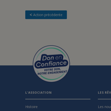
Action précédente
<
L'ASSOCIATION
LES RÊ
Histoire
Les nou