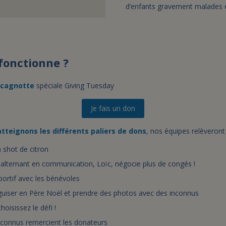
d’enfants gravement malades et
onctionne ?
cagnotte
spéciale Giving Tuesday
Je fais un don
atteignons les différents paliers de dons
, nos équipes relèveront
 shot de citron
 alternant en communication, Loïc, négocie plus de congés !
portif avec les bénévoles
guiser en Père Noël et prendre des photos avec des inconnus
hoisissez le défi !
nconnus remercient les donateurs