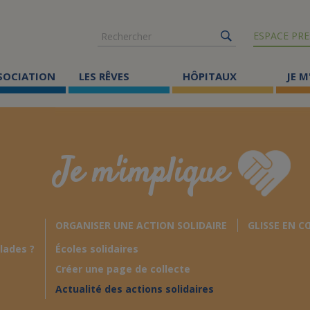
Rechercher
ESPACE PRE
SSOCIATION
LES RÊVES
HÔPITAUX
JE M
Co
ma
Je m'implique
Où
Le
ORGANISER UNE ACTION SOLIDAIRE
GLISSE EN C
Éc
lades ?
Écoles solidaires
Cr
Créer une page de collecte
Ac
Actualité des actions solidaires