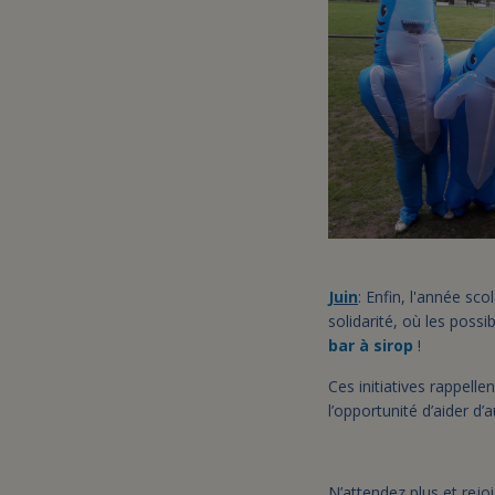
Juin
: Enfin, l'année sc
solidarité, où les poss
bar à sirop
!
Ces initiatives rappelle
l’opportunité d’aider d’
N’attendez plus et rejo