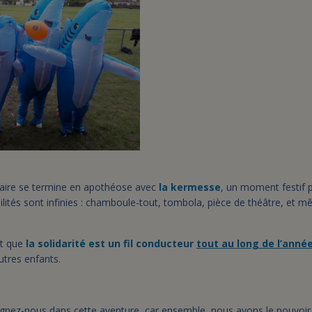
olaire se termine en apothéose avec
la kermesse
, un moment festif p
ibilités sont infinies : chamboule-tout, tombola, pièce de théâtre, et 
nt que
la solidarité est un fil conducteur
tout au long de l’anné
autres enfants.
ignez-nous dans cette aventure, car ensemble, nous avons le pouvoir d