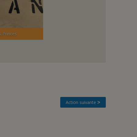
Stands de sirops de l'école de Sézanne
Action suivante
>