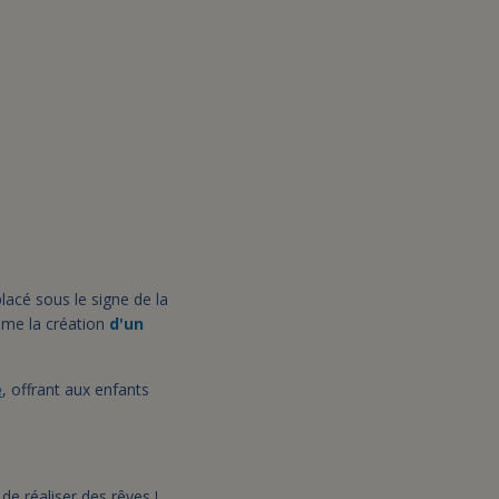
lacé sous le signe de la
même la création
d'un
e
, offrant aux enfants
e réaliser des rêves !