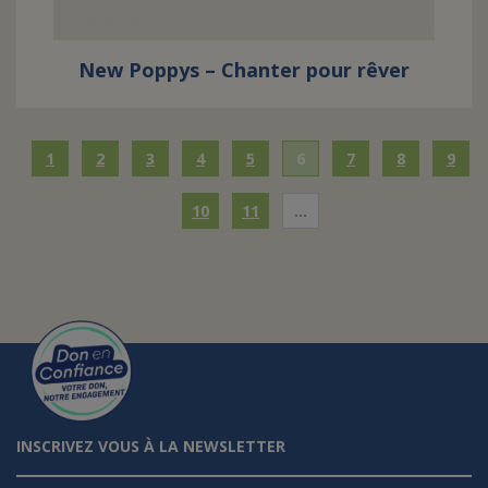
New Poppys – Chanter pour rêver
1
2
3
4
5
6
7
8
9
10
11
…
INSCRIVEZ VOUS À LA NEWSLETTER