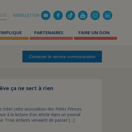
Mail
SSE
NEWSLETTER
'IMPLIQUE
PARTENAIRES
FAIRE UN DON
mment aider les enfants
Comment faire un don 
Contacter le service communication
lades ?
Pourquoi faire un don r
 faire du bénévolat ?
Pourquoi faire un don 
s témoignages
Don par SMS au 92800
êve ça ne sert à rien
Réduction d'impôt suit
oles solidaires
e créer cette association des Petits Princes.
éer une page de collecte
Comment faire un legs
ue à la lecture d'un article dans un journal
tualité des actions solidaires
ype. Trois enfants venaient de passer […]
Comment faire une don
Comment transmettre