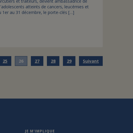
arcutiers et traiteurs, devient ambassadrice de
t d'adolescents atteints de cancers, leucémies et
 1er au 31 décembre, le porte-clés […]
25
26
27
28
29
Suivant
JE M'IMPLIQUE