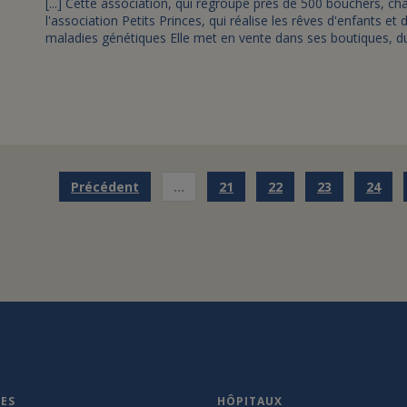
[...] Cette association, qui regroupe près de 500 bouchers, ch
l'association Petits Princes, qui réalise les rêves d'enfants e
maladies génétiques Elle met en vente dans ses boutiques, du
Précédent
…
21
22
23
24
VES
HÔPITAUX