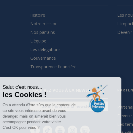
Histoire
Les nou
Notre mission
L'impact
Nos parrains
Devenir 
L'équipe
Les délégations
Gouvernance
Transparence financière
Salut c'est nous...
INSCRIVEZ VOUS À LA NEWSLETTER
PARTEN
les Cookies !
On a attendu d'être sûrs que le contenu de
Je m'inscris à la newsletter
Partena
ce site vous intéresse avant de vous
Devenir 
déranger, mais on aimerait bien vous
Suivez nous sur :
accompagner pendant votre visite...
Les tém
C'est OK pour vous ?
Actualit