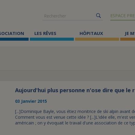
Rechercher
ESPACE PRE
SSOCIATION
LES RÊVES
HÔPITAUX
JE M
Co
ma
Où
Le
Aujourd'hui plus personne n'ose dire que le r
03 Janvier 2015
Éc
[...]Dominique Bayle, vous étiez monitrice de ski alpin avant d
Cr
Comment vous est venue cette idée ? [...]L'idée elle, m'est ven
Ac
américain ; on y évoquait le travail d'une association de ce t