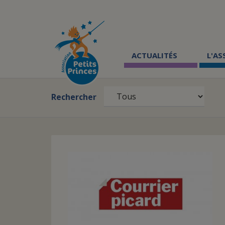
Aller
au
contenu
principal
ACTUALITÉS
L'A
Rechercher