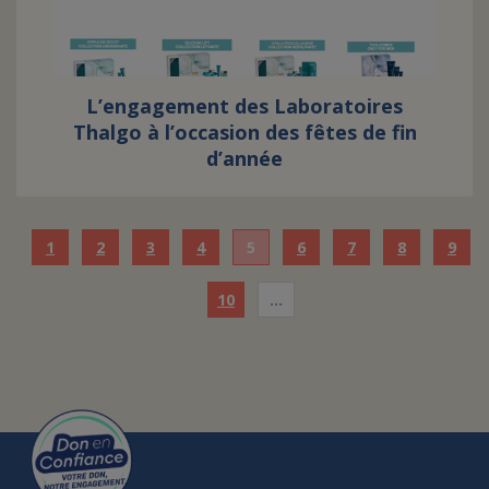
L’engagement des Laboratoires
Thalgo à l’occasion des fêtes de fin
d’année
1
2
3
4
5
6
7
8
9
10
…