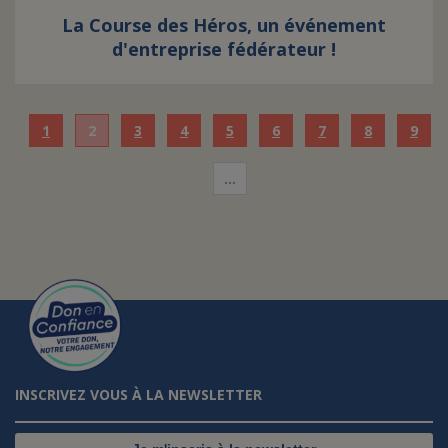
La Course des Héros, un événement
d'entreprise fédérateur !
1
2
3
4
5
6
7
8
9
…
INSCRIVEZ VOUS À LA NEWSLETTER