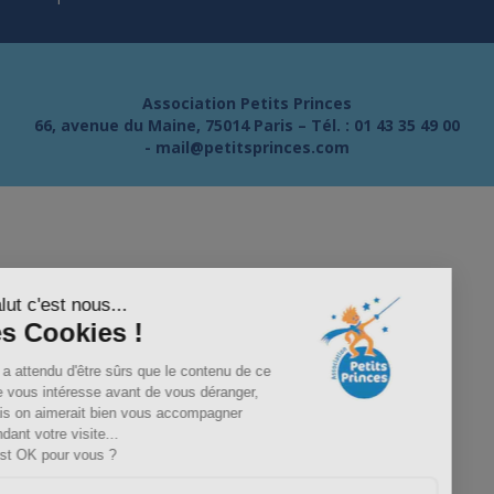
Association Petits Princes
66, avenue du Maine, 75014 Paris – Tél. :
01 43 35 49 00
-
mail@petitsprinces.com
Salut c'est nous...
les Cookies !
On a attendu d'être sûrs que le contenu de ce
site vous intéresse avant de vous déranger,
mais on aimerait bien vous accompagner
pendant votre visite...
C'est OK pour vous ?