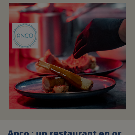
FAIRE UN DON
ASSURANCE VIE/LEGS
ESPACE PRESSE
JE DEVIENS
DEVENIR
BÉNÉVOLE
UN PETIT PRINCE
Anco : un restaurant en or