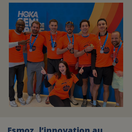
FAIRE UN DON
ASSURANCE VIE/LEGS
ESPACE PRESSE
JE DEVIENS
DEVENIR
BÉNÉVOLE
UN PETIT PRINCE
Esmoz, l’innovation au