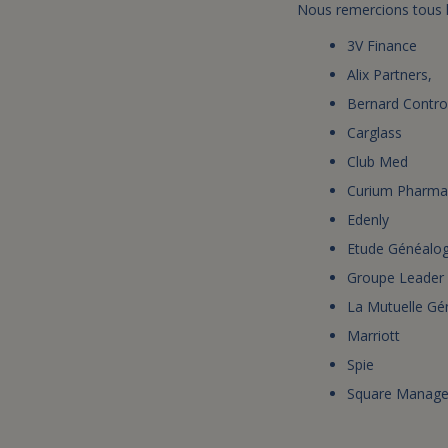
Nous remercions tous le
3V Finance
Alix Partners,
Bernard Contro
Carglass
Club Med
Curium Pharma
Edenly
Etude Généalog
Groupe Leader 
La Mutuelle Gé
Marriott
Spie
Square Manag