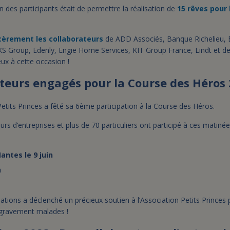
ion des participants était de permettre la réalisation de
15 rêves pour
èrement les collaborateurs
de ADD Associés, Banque Richelieu, B
 CKS Group, Edenly, Engie Home Services, KIT Group France, Lindt et
eux à cette occasion !
teurs engagés pour la Course des Héros 
Petits Princes a fêté sa 6ème participation à la Course des Héros.
rs d’entreprises et plus de 70 particuliers ont participé à ces matinées
antes le 9 juin
n
tions a déclenché un précieux soutien à l’Association Petits Princes 
s gravement malades !