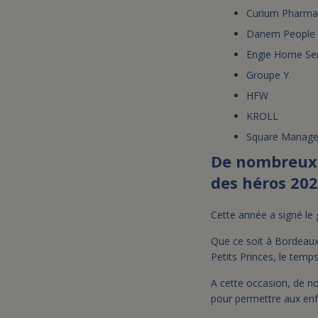
Curium Pharma
Danem People
Engie Home Ser
Groupe Y
HFW
KROLL
Square Manag
De nombreux p
des héros 202
Cette année a signé le 
Que ce soit à Bordeaux
Petits Princes, le tem
A cette occasion, de n
pour permettre aux enf