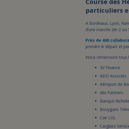
Course des Hé
particuliers
A Bordeaux, Lyon, Nante
d’une marche (de 2 ou 
Près de 400 collabor
prendre le départ et pe
Nous remercions tous le
3V Finance
ADD Associés
Aéroport de B
Alix Partners
Banque Richeli
Bouygues Tel
Cair LGL
Carglass Servic