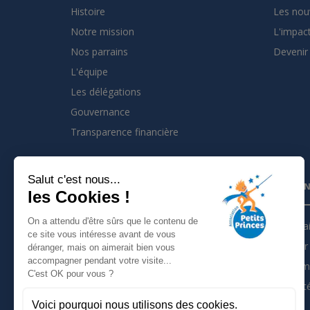
Histoire
Les nou
Notre mission
L'impact
Nos parrains
Devenir 
L'équipe
Les délégations
Gouvernance
Transparence financière
Salut c'est nous...
INSCRIVEZ VOUS À LA NEWSLETTER
PARTEN
les Cookies !
On a attendu d'être sûrs que le contenu de
Je m'inscris à la newsletter
Partena
ce site vous intéresse avant de vous
Devenir 
déranger, mais on aimerait bien vous
Suivez nous sur :
accompagner pendant votre visite...
Les tém
C'est OK pour vous ?
Actualit
Voici pourquoi nous utilisons des cookies.