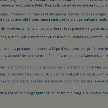
année à l’Association Petits Princes la possibilité de réaliser toujours
agne, croisières inoubliables et animations festives dans ses villages
s de convivialité peut aussi changer la vie des enfants mal
s, de nombreux enfants ont ainsi vu leurs rêves prendre vie grâce au s
ans, a découvert la montagne et s’est initié au handiski à Valmorel,
 14 ans, a pratiqué le handi-ski à l’Alpe d’Huez avec son professeur de 
ans, a profité de son premier séjour à la montagne à Samoëns, entre s
ans, a embarqué pour une croisière féerique à bord du
Club Med 2
en
ans, a découvert les joies du ski à Samoëns et partagé des jeux d’hive
emière bénéficiaire, a réalisé son rêve de rencontrer les chiens de tr
ent la
force d’un engagement collectif
et la
magie d’un rêve de