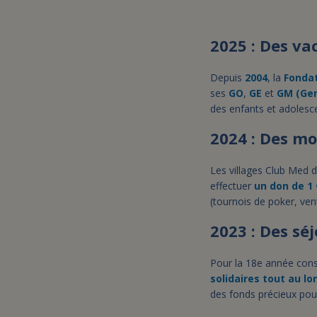
2025 : Des va
Depuis
2004
, la
Fonda
ses
GO
,
GE
et
GM (Gen
des enfants et adoles
2024 : Des m
Les villages Club Med 
effectuer
un don de 1 
(tournois de poker, ven
2023 : Des sé
Pour la 18e année cons
solidaires tout au lo
des fonds précieux pou