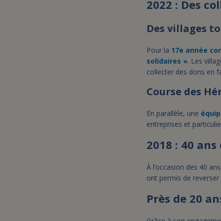
2022 : Des co
Des villages t
Pour la
17e année co
solidaires »
. Les vill
collecter des dons en 
Course des Hé
En parallèle, une
équip
entreprises et particuli
2018 : 40 ans
À l’occasion des 40 an
ont permis de reverser p
Près de 20 an
Grâce à son engagemen