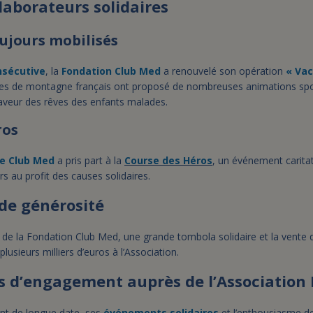
llaborateurs solidaires
oujours mobilisés
nsécutive
, la
Fondation Club Med
a renouvelé son opération
« Vac
ages de montagne français ont proposé de nombreuses animations spor
faveur des rêves des enfants malades.
ros
e Club Med
a pris part à la
Course des Héros
, un événement caritat
ers au profit des causes solidaires.
 de générosité
s de la Fondation Club Med, une grande tombola solidaire et la vente
lusieurs milliers d’euros à l’Association.
s d’engagement auprès de l’Association 
t de longue date, ses
événements solidaires
et l’enthousiasme de