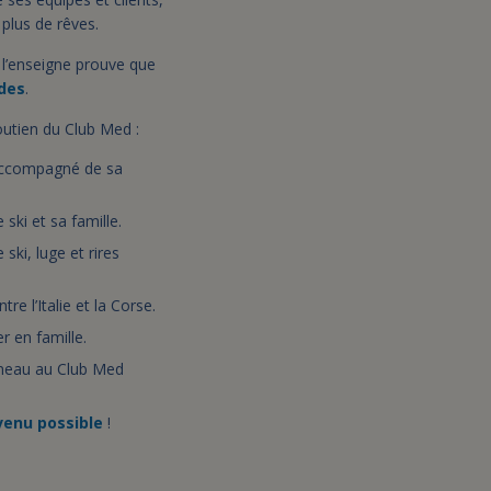
 plus de rêves.
, l’enseigne prouve que
ades
.
outien du Club Med :
 accompagné de sa
ski et sa famille.
ki, luge et rires
tre l’Italie et la Corse.
r en famille.
aîneau au Club Med
venu possible
!