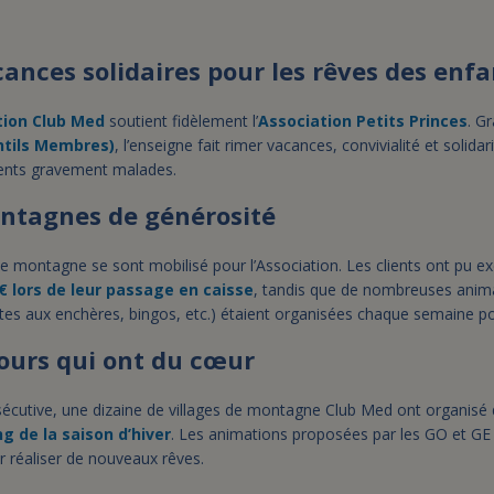
cances solidaires pour les rêves des enf
tion Club Med
soutient fidèlement l’
Association Petits Princes
. G
tils Membres)
, l’enseigne fait rimer vacances, convivialité et solidar
cents gravement malades.
ontagnes de générosité
de montagne se sont mobilisé pour l’Association. Les clients ont pu e
€ lors de leur passage en caisse
, tandis que de nombreuses anima
tes aux enchères, bingos, etc.) étaient organisées chaque semaine po
jours qui ont du cœur
écutive, une dizaine de villages de montagne Club Med ont organisé
ng de la saison d’hiver
. Les animations proposées par les GO et GE 
r réaliser de nouveaux rêves.