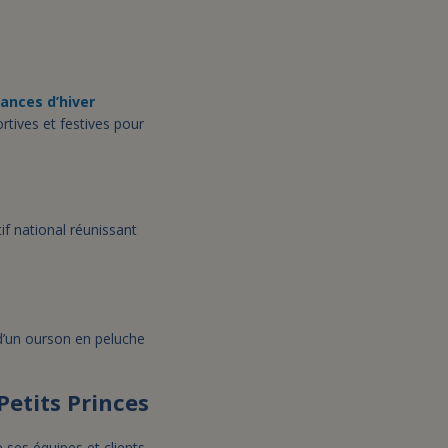
ances d’hiver
tives et festives pour
if national réunissant
 d’un ourson en peluche
Petits Princes
 ses équipes et clients,