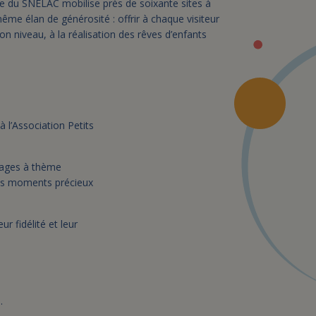
re du SNELAC mobilise près de soixante sites à
ême élan de générosité : offrir à chaque visiteur
son niveau, à la réalisation des rêves d’enfants
à l’Association Petits
llages à thème
des moments précieux
r fidélité et leur
e
.