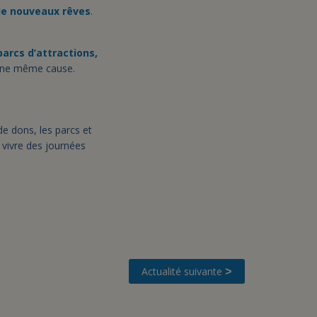
 de nouveaux rêves
.
parcs d’attractions,
’une même cause.
de dons, les parcs et
 vivre des journées
Actualité suivante
>