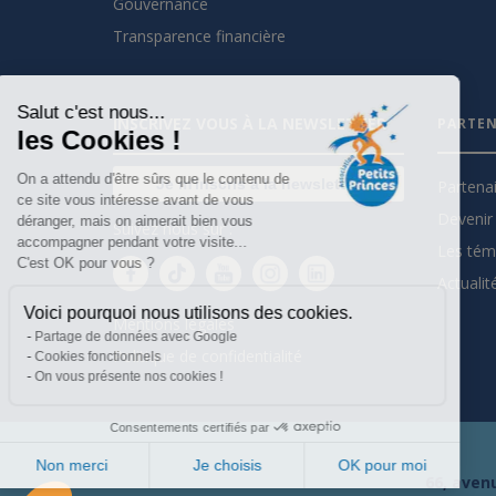
Gouvernance
Transparence financière
Salut c'est nous...
INSCRIVEZ VOUS À LA NEWSLETTER
PARTEN
les Cookies !
On a attendu d'être sûrs que le contenu de
Je m'inscris à la newsletter
Partena
ce site vous intéresse avant de vous
Devenir 
déranger, mais on aimerait bien vous
Suivez nous sur :
accompagner pendant votre visite...
Les tém
C'est OK pour vous ?
Actualit
Voici pourquoi nous utilisons des cookies.
Mentions légales
Partage de données avec Google
Politique de confidentialité
Cookies fonctionnels
On vous présente nos cookies !
Consentements certifiés par
Non merci
Je choisis
OK pour moi
66, avenu