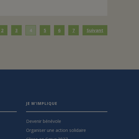
2
3
4
5
6
7
Suivant
JE M'IMPLIQUE
Devenir bénévole
Organiser une action solidaire