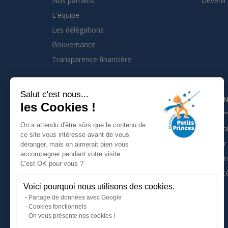
Nos parrains
Devenir 
L'équipe
Les délégations
Gouvernance
Transparence financière
Salut c'est nous...
INSCRIVEZ VOUS À LA NEWSLETTER
PARTEN
les Cookies !
On a attendu d'être sûrs que le contenu de
Je m'inscris à la newsletter
Partena
ce site vous intéresse avant de vous
Devenir 
déranger, mais on aimerait bien vous
Suivez nous sur :
accompagner pendant votre visite...
Les tém
C'est OK pour vous ?
Actualit
Voici pourquoi nous utilisons des cookies.
Mentions légales
Partage de données avec Google
Politique de confidentialité
Cookies fonctionnels
On vous présente nos cookies !