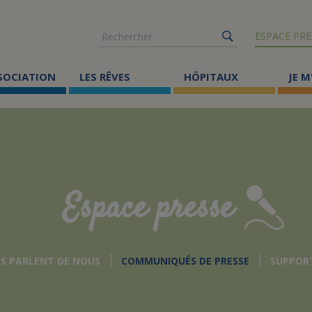
Rechercher
ESPACE PRE
SSOCIATION
LES RÊVES
HÔPITAUX
JE M
Co
ma
Où
Le
Espace presse
Éc
Cr
AS PARLENT DE NOUS
COMMUNIQUÉS DE PRESSE
SUPPOR
Ac