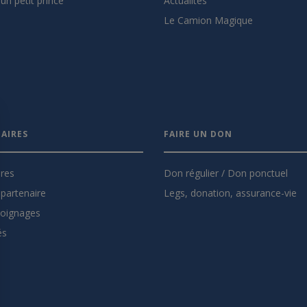
un petit prince
Actualités
Le Camion Magique
AIRES
FAIRE UN DON
ires
Don régulier / Don ponctuel
partenaire
Legs, donation, assurance-vie
oignages
és