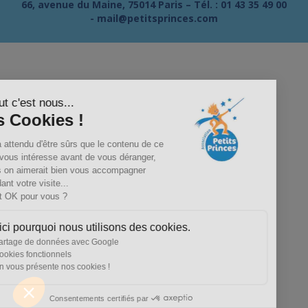
66, avenue du Maine, 75014 Paris – Tél. :
01 43 35 49 00
-
mail@petitsprinces.com
Salut c'est nous...
les Cookies !
On a attendu d'être sûrs que le contenu de ce
site vous intéresse avant de vous déranger,
mais on aimerait bien vous accompagner
pendant votre visite...
C'est OK pour vous ?
Voici pourquoi nous utilisons des cookies.
Partage de données avec Google
Cookies fonctionnels
On vous présente nos cookies !
Consentements certifiés par