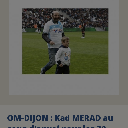
FAIRE UN DON
ASSURANCE VIE/LEGS
ESPACE PRESSE
JE DEVIENS
DEVENIR
BÉNÉVOLE
UN PETIT PRINCE
OM-DIJON : Kad MERAD au