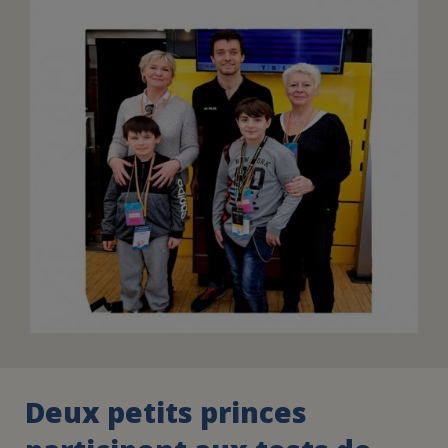
FAIRE UN DON
ASSURANCE VIE/LEGS
ESPACE PRESSE
JE DEVIENS
DEVENIR
BÉNÉVOLE
UN PETIT PRINCE
Deux petits princes