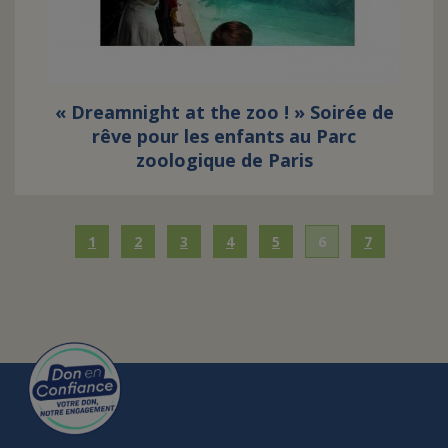
« Dreamnight at the zoo ! » Soirée de
rêve pour les enfants au Parc
zoologique de Paris
1
2
3
4
5
6
7