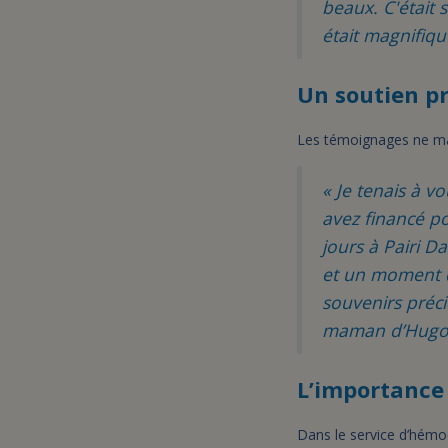
beaux. C'était 
était magnifiqu
Un soutien p
Les témoignages ne man
« Je tenais à 
avez financé po
jours à Pairi D
et un moment de
souvenirs préci
maman d’Hugo
L’importance
Dans le service d’hémod