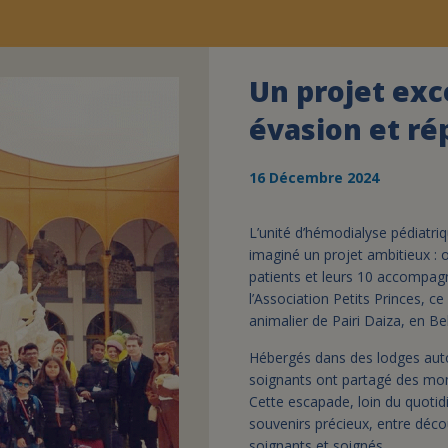
Un projet exc
évasion et ré
16 Décembre 2024
L’unité d’hémodialyse pédiatri
imaginé un projet ambitieux : 
patients et leurs 10 accompagn
l’Association Petits Princes, ce
animalier de Pairi Daiza, en B
Hébergés dans des lodges autou
soignants ont partagé des mo
Cette escapade, loin du quotidi
souvenirs précieux, entre déco
soignants et soignés.