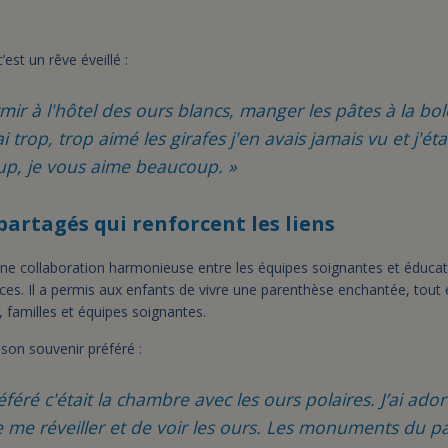
est un rêve éveillé :
rmir à l'hôtel des ours blancs, manger les pâtes à la bo
ai trop, trop aimé les girafes j'en avais jamais vu et j'ét
up, je vous aime beaucoup. »
artagés qui renforcent les liens
d’une collaboration harmonieuse entre les équipes soignantes et éducat
inces. Il a permis aux enfants de vivre une parenthèse enchantée, tout 
, familles et équipes soignantes.
 son souvenir préféré :
éféré c'était la chambre avec les ours polaires. J’ai ado
e me réveiller et de voir les ours. Les monuments du pa