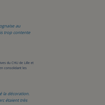
lognaise au
ais trop contente
ives du CHU de Lille et
en consolidant les
ré la décoration.
rc étaient très