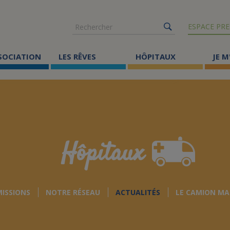
Rechercher
ESPACE PRE
SSOCIATION
LES RÊVES
HÔPITAUX
JE M
Co
ma
Où
Le
Hôpitaux
Éc
Cr
MISSIONS
NOTRE RÉSEAU
ACTUALITÉS
LE CAMION MA
Ac