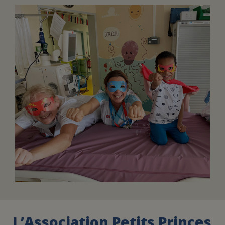
FAIRE UN DON
ASSURANCE VIE/LEGS
ESPACE PRESSE
JE DEVIENS
DEVENIR
BÉNÉVOLE
UN PETIT PRINCE
L’Association Petits Princes