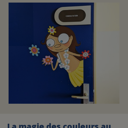
FAIRE UN DON
ASSURANCE VIE/LEGS
ESPACE PRESSE
JE DEVIENS
DEVENIR
BÉNÉVOLE
UN PETIT PRINCE
La magie des couleurs au