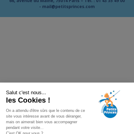
66, avenue du Maine, 75014 Paris – Tél. :
01 43 35 49 00
-
mail@petitsprinces.com
Salut c'est nous...
les Cookies !
On a attendu d'être sûrs que le contenu de ce
site vous intéresse avant de vous déranger,
mais on aimerait bien vous accompagner
pendant votre visite...
C'est OK pour vous ?