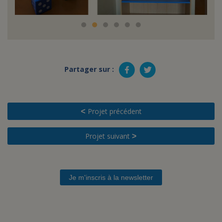
Partager sur :
Projet précédent
<
Projet suivant
>
Je m'inscris à la newsletter