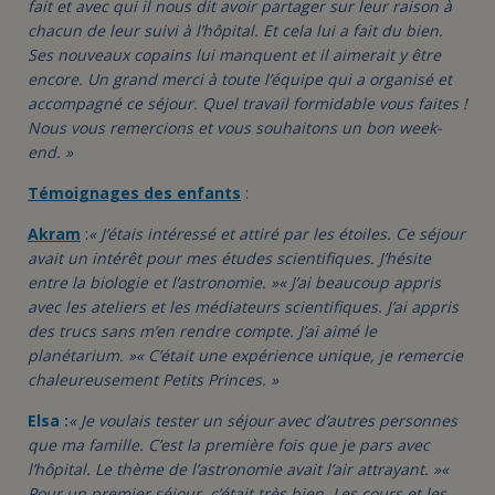
fait et avec qui il nous dit avoir partager sur leur raison à
chacun de leur suivi à l’hôpital. Et cela lui a fait du bien.
Ses nouveaux copains lui manquent et il aimerait y être
encore. Un grand merci à toute l’équipe qui a organisé et
accompagné ce séjour. Quel travail formidable vous faites !
Nous vous remercions et vous souhaitons un bon week-
end. »
Témoignages des enfants
:
Akram
:
« J’étais intéressé et attiré par les étoiles. Ce séjour
avait un intérêt pour mes études scientifiques. J’hésite
entre la biologie et l’astronomie. »
« J’ai beaucoup appris
avec les ateliers et les médiateurs scientifiques. J’ai appris
des trucs sans m’en rendre compte. J’ai aimé le
planétarium. »
« C’était une expérience unique, je remercie
chaleureusement Petits Princes. »
Elsa :
« Je voulais tester un séjour avec d’autres personnes
que ma famille. C’est la première fois que je pars avec
l’hôpital. Le thème de l’astronomie avait l’air attrayant. »
«
Pour un premier séjour, c’était très bien. Les cours et les