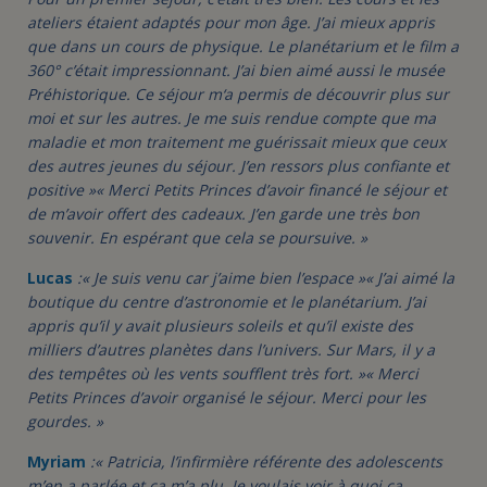
ateliers étaient adaptés pour mon âge. J’ai mieux appris
que dans un cours de physique. Le planétarium et le film a
360° c’était impressionnant. J’ai bien aimé aussi le musée
Préhistorique. Ce séjour m‘a permis de découvrir plus sur
moi et sur les autres. Je me suis rendue compte que ma
maladie et mon traitement me guérissait mieux que ceux
des autres jeunes du séjour. J’en ressors plus confiante et
positive »
« Merci Petits Princes d’avoir financé le séjour et
de m’avoir offert des cadeaux. J’en garde une très bon
souvenir. En espérant que cela se poursuive. »
Lucas
:
« Je suis venu car j’aime bien l’espace »
« J’ai aimé la
boutique du centre d’astronomie et le planétarium. J’ai
appris qu’il y avait plusieurs soleils et qu’il existe des
milliers d’autres planètes dans l’univers. Sur Mars, il y a
des tempêtes où les vents soufflent très fort. »
« Merci
Petits Princes d’avoir organisé le séjour. Merci pour les
gourdes. »
Myriam
:
« Patricia, l’infirmière référente des adolescents
m’en a parlée et ça m’a plu. Je voulais voir à quoi ça