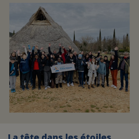
FAIRE UN DON
ASSURANCE VIE/LEGS
ESPACE PRESSE
JE DEVIENS
DEVENIR
BÉNÉVOLE
UN PETIT PRINCE
La tête dans les étoiles