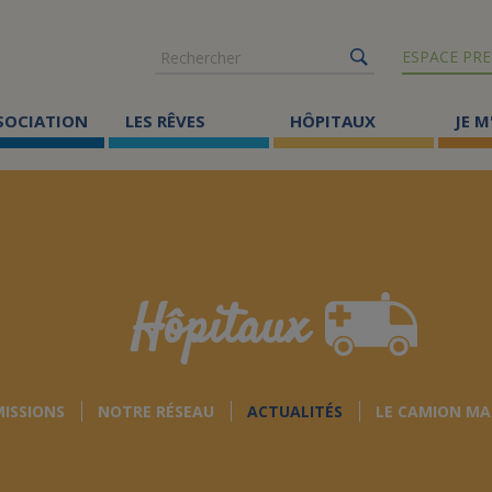
Rechercher
ESPACE PRE
SSOCIATION
LES RÊVES
HÔPITAUX
JE M
Co
ma
Où
Le
Hôpitaux
Éc
Cr
MISSIONS
NOTRE RÉSEAU
ACTUALITÉS
LE CAMION MA
Ac