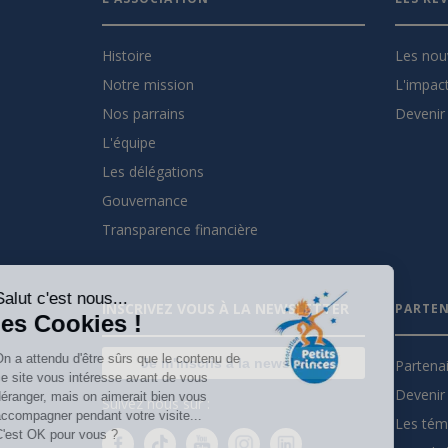
Histoire
Les nou
Notre mission
L'impact
Nos parrains
Devenir 
L'équipe
Les délégations
Gouvernance
Transparence financière
Salut c'est nous...
INSCRIVEZ VOUS À LA NEWSLETTER
PARTEN
les Cookies !
On a attendu d'être sûrs que le contenu de
Je m'inscris à la newsletter
Partena
ce site vous intéresse avant de vous
Devenir 
déranger, mais on aimerait bien vous
Suivez nous sur :
accompagner pendant votre visite...
Les tém
C'est OK pour vous ?