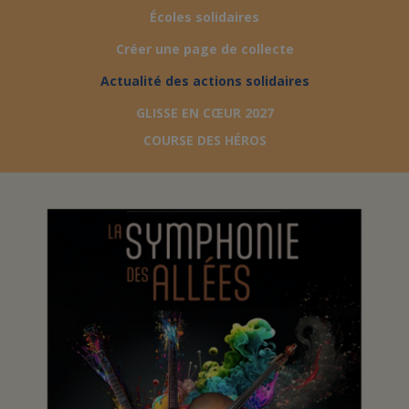
Écoles solidaires
FAIRE UN DON
Créer une page de collecte
Actualité des actions solidaires
ASSURANCE VIE/LEGS
GLISSE EN CŒUR 2027
COURSE DES HÉROS
ESPACE PRESSE
JE DEVIENS
DEVENIR
BÉNÉVOLE
UN PETIT PRINCE