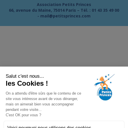
Association Petits Princes
66, avenue du Maine, 75014 Paris – Tél. :
01 43 35 49 00
-
mail@petitsprinces.com
Salut c'est nous...
les Cookies !
On a attendu d'être sûrs que le contenu de ce
site vous intéresse avant de vous déranger,
mais on aimerait bien vous accompagner
pendant votre visite...
C'est OK pour vous ?
Voici pourquoi nous utilisons des cookies.