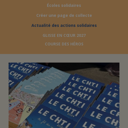
Écoles solidaires
FAIRE UN DON
Créer une page de collecte
Actualité des actions solidaires
ASSURANCE VIE/LEGS
GLISSE EN CŒUR 2027
COURSE DES HÉROS
ESPACE PRESSE
JE DEVIENS
DEVENIR
BÉNÉVOLE
UN PETIT PRINCE