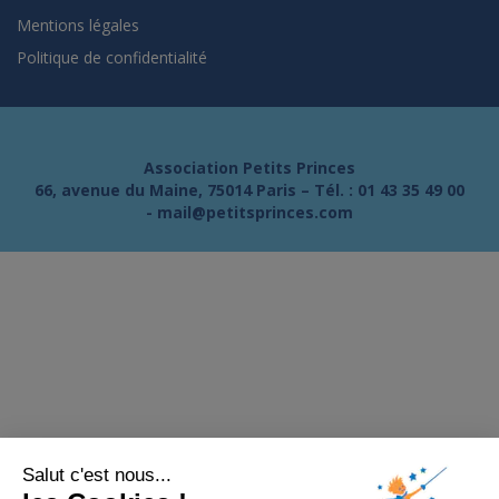
Mentions légales
Politique de confidentialité
Association Petits Princes
66, avenue du Maine, 75014 Paris – Tél. :
01 43 35 49 00
-
mail@petitsprinces.com
Salut c'est nous...