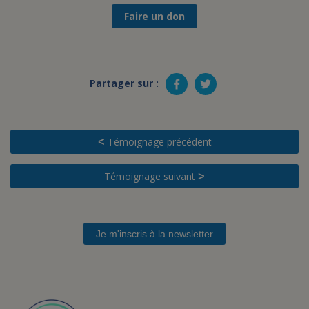
Faire un don
Partager sur :
Témoignage précédent
<
Témoignage suivant
>
Je m'inscris à la newsletter