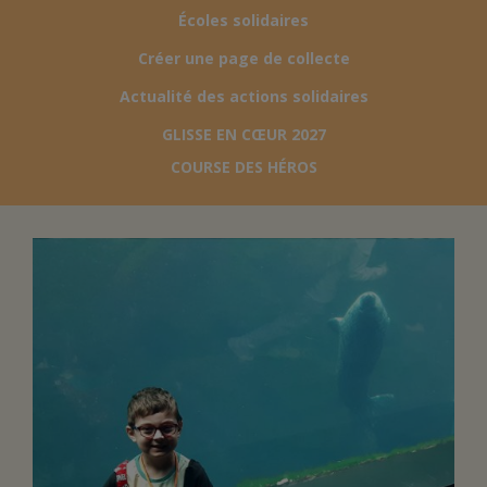
Écoles solidaires
FAIRE UN DON
Créer une page de collecte
Actualité des actions solidaires
ASSURANCE VIE/LEGS
GLISSE EN CŒUR 2027
COURSE DES HÉROS
ESPACE PRESSE
JE DEVIENS
DEVENIR
BÉNÉVOLE
UN PETIT PRINCE