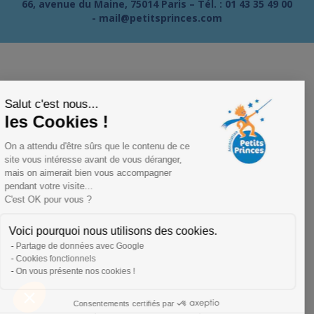
66, avenue du Maine, 75014 Paris – Tél. :
01 43 35 49 00
-
mail@petitsprinces.com
Salut c'est nous...
les Cookies !
On a attendu d'être sûrs que le contenu de ce
site vous intéresse avant de vous déranger,
mais on aimerait bien vous accompagner
pendant votre visite...
C'est OK pour vous ?
Voici pourquoi nous utilisons des cookies.
Partage de données avec Google
Cookies fonctionnels
On vous présente nos cookies !
Consentements certifiés par