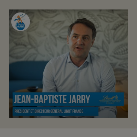
FAIRE UN DON
ASSURANCE VIE/LEGS
ESPACE PRESSE
JE DEVIENS
DEVENIR
BÉNÉVOLE
UN PETIT PRINCE