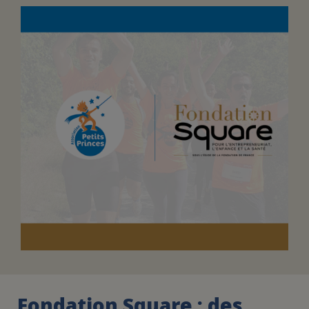
FAIRE UN DON
ASSURANCE VIE/LEGS
ESPACE PRESSE
JE DEVIENS
DEVENIR
BÉNÉVOLE
UN PETIT PRINCE
Fondation Square : des