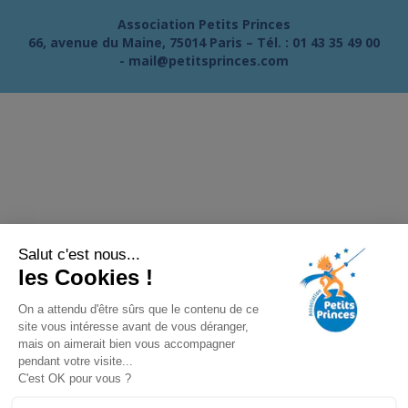
Association Petits Princes
66, avenue du Maine, 75014 Paris – Tél. :
01 43 35 49 00
-
mail@petitsprinces.com
Salut c'est nous...
les Cookies !
On a attendu d'être sûrs que le contenu de ce
site vous intéresse avant de vous déranger,
mais on aimerait bien vous accompagner
pendant votre visite...
C'est OK pour vous ?