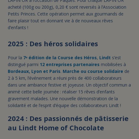
LAPIN OR à l’occasion de Pâques. Pour chaque LAPIN OR
acheté (100g ou 200g), 0,20 € sont reversés à l’Association
Petits Princes. Cette opération permet aux gourmands de
faire plaisir tout en donnant vie à de nouveaux rêves
d’enfants !
2025 : Des héros solidaires
Pour la
7ᵉ édition de la Course des Héros
,
Lindt
s’est
distingué parmi
12 entreprises partenaires
mobilisées à
Bordeaux, Lyon et Paris
.
Marche ou course solidaire
de
2 à 5 km, l’événement a réuni près de 400 collaborateurs
dans une ambiance festive et joyeuse. Un objectif commun a
animé cette belle journée : réaliser 15 rêves d’enfants
gravement malades. Une nouvelle démonstration de la
solidarité et de l’esprit d’équipe des collaborateurs Lindt !
2024 : Des passionnés de pâtisserie
au Lindt Home of Chocolate