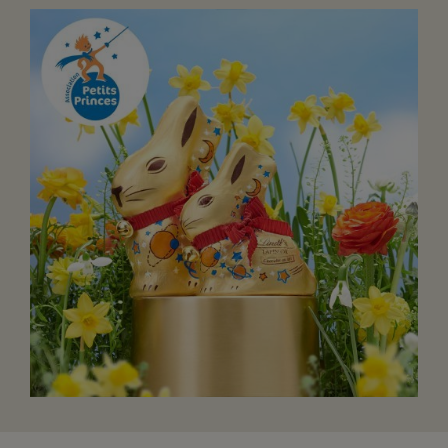
FAIRE UN DON
ASSURANCE VIE/LEGS
ESPACE PRESSE
JE DEVIENS
DEVENIR
BÉNÉVOLE
UN PETIT PRINCE