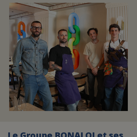
FAIRE UN DON
ASSURANCE VIE/LEGS
ESPACE PRESSE
JE DEVIENS
DEVENIR
BÉNÉVOLE
UN PETIT PRINCE
Le Groupe BONALOI et ses