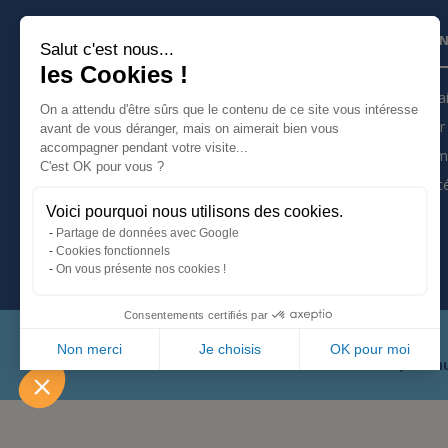
INSCRIVEZ VOUS À LA NEWSLETTER
PARTEN
Salut c'est nous...
les Cookies !
Je m'inscris à la newsletter
Partena
On a attendu d'être sûrs que le contenu de ce site vous intéresse
Devenir 
avant de vous déranger, mais on aimerait bien vous
Suivez nous sur :
accompagner pendant votre visite...
Les tém
C'est OK pour vous ?
Actualit
Voici pourquoi nous utilisons des cookies.
Mentions légales
Partage de données avec Google
Politique de confidentialité
Cookies fonctionnels
On vous présente nos cookies !
Consentements certifiés par
Non merci
Je choisis
OK pour moi
66, avenu
Plateforme de Gestion du Consentement : Personnalisez vo
Axeptio consent
Notre plateforme vous permet d'adapter et de gérer vos param