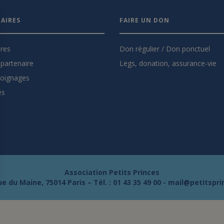
AIRES
FAIRE UN DON
ires
Don régulier / Don ponctuel
partenaire
Legs, donation, assurance-vie
oignages
és
Association Petits Princes
e du Maine, 75014 Paris – Tél. :
01 43 35 49 00
-
mail@petitspri
s Options
ètres de confidentialité, en garantissant la conformité avec le