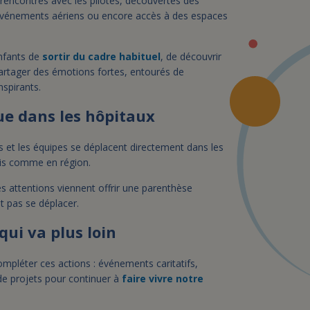
 rencontres avec les pilotes, découvertes des
s événements aériens ou encore accès à des espaces
nfants de
sortir du cadre habituel
, de découvrir
partager des émotions fortes, entourés de
nspirants.
que dans les hôpitaux
tes et les équipes se déplacent directement dans les
ris comme en région.
es attentions viennent offrir une parenthèse
t pas se déplacer.
qui va plus loin
compléter ces actions : événements caritatifs,
de projets pour continuer à
faire vivre notre