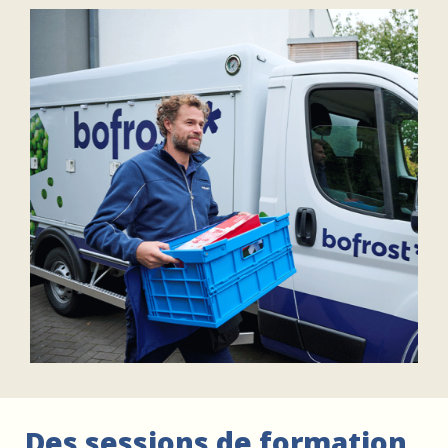
FAIRE UN DON
ASSURANCE VIE/LEGS
ESPACE PRESSE
JE DEVIENS
DEVENIR
BÉNÉVOLE
UN PETIT PRINCE
Des sessions de formation