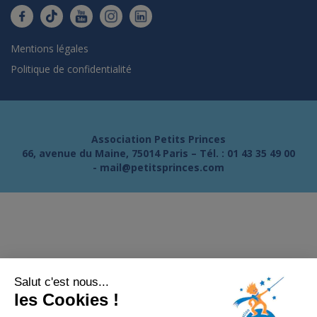
Mentions légales
Politique de confidentialité
Association Petits Princes
66, avenue du Maine, 75014 Paris – Tél. :
01 43 35 49 00
-
mail@petitsprinces.com
Salut c'est nous...
les Cookies !