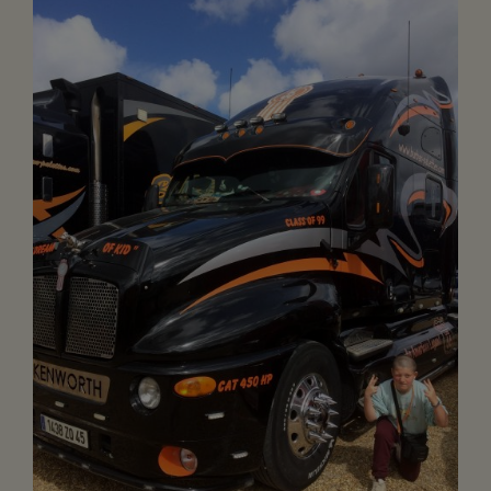
FAIRE UN DON
ASSURANCE VIE/LEGS
ESPACE PRESSE
JE DEVIENS
DEVENIR
BÉNÉVOLE
UN PETIT PRINCE