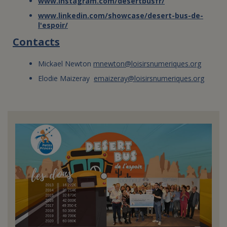
www.instagram.com/desertbusfr/
www.linkedin.com/showcase/desert-bus-de-
l'espoir/
Contacts
Mickael Newton
mnewton@loisirsnumeriques.org
Elodie Maizeray
emaizeray@loisirsnumeriques.org