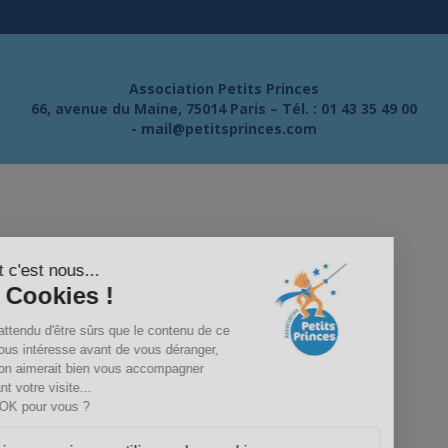
Association Petits Princes
66, avenue du Maine, 75014 Paris – Tél. :
01 43 35 49 00
-
mail@petitsprinces.com
Salut c'est nous...
les Cookies !
On a attendu d'être sûrs que le contenu de ce
site vous intéresse avant de vous déranger,
mais on aimerait bien vous accompagner
pendant votre visite...
C'est OK pour vous ?