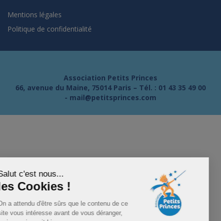
Mentions légales
Politique de confidentialité
Association Petits Princes
66, avenue du Maine, 75014 Paris – Tél. :
01 43 35 49 00
-
mail@petitsprinces.com
Salut c'est nous...
les Cookies !
On a attendu d'être sûrs que le contenu de ce
site vous intéresse avant de vous déranger,