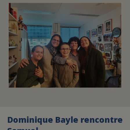
FAIRE UN DON
ASSURANCE VIE/LEGS
ESPACE PRESSE
JE DEVIENS
DEVENIR
BÉNÉVOLE
UN PETIT PRINCE
Dominique Bayle rencontre