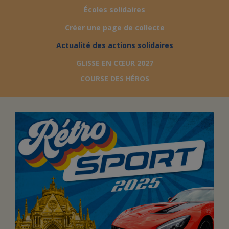
Écoles solidaires
FAIRE UN DON
Créer une page de collecte
Actualité des actions solidaires
ASSURANCE VIE/LEGS
GLISSE EN CŒUR 2027
COURSE DES HÉROS
ESPACE PRESSE
JE DEVIENS
DEVENIR
BÉNÉVOLE
UN PETIT PRINCE