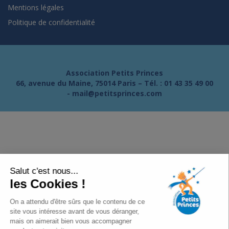
Mentions légales
Politique de confidentialité
Association Petits Princes
66, avenue du Maine, 75014 Paris – Tél. :
01 43 35 49 00
-
mail@petitsprinces.com
Salut c'est nous...
les Cookies !
On a attendu d'être sûrs que le contenu de ce
site vous intéresse avant de vous déranger,
mais on aimerait bien vous accompagner