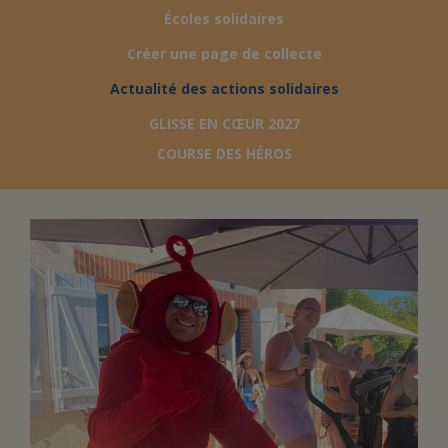
Écoles solidaires
FAIRE UN DON
Créer une page de collecte
Actualité des actions solidaires
ASSURANCE VIE/LEGS
GLISSE EN CŒUR 2027
COURSE DES HÉROS
ESPACE PRESSE
JE DEVIENS
DEVENIR
BÉNÉVOLE
UN PETIT PRINCE