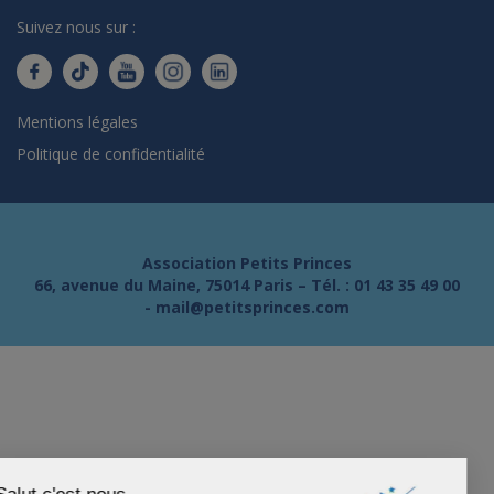
Suivez nous sur :
Mentions légales
Politique de confidentialité
Association Petits Princes
66, avenue du Maine, 75014 Paris – Tél. :
01 43 35 49 00
-
mail@petitsprinces.com