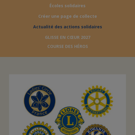
Écoles solidaires
FAIRE UN DON
Créer une page de collecte
Actualité des actions solidaires
ASSURANCE VIE/LEGS
GLISSE EN CŒUR 2027
COURSE DES HÉROS
ESPACE PRESSE
JE DEVIENS
DEVENIR
BÉNÉVOLE
UN PETIT PRINCE