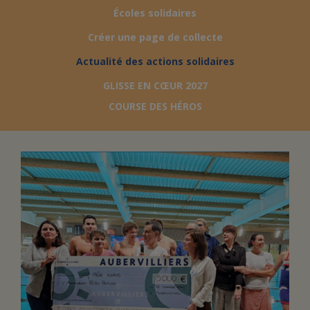
Écoles solidaires
FAIRE UN DON
Créer une page de collecte
Actualité des actions solidaires
ASSURANCE VIE/LEGS
GLISSE EN CŒUR 2027
COURSE DES HÉROS
ESPACE PRESSE
JE DEVIENS
DEVENIR
BÉNÉVOLE
UN PETIT PRINCE