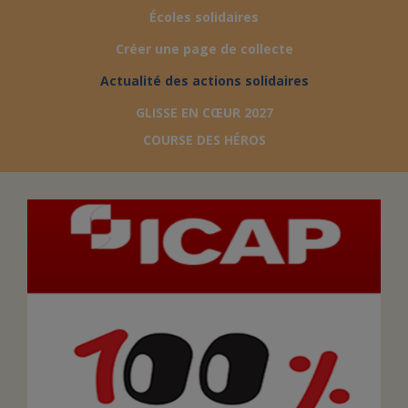
Écoles solidaires
FAIRE UN DON
Créer une page de collecte
Actualité des actions solidaires
ASSURANCE VIE/LEGS
GLISSE EN CŒUR 2027
COURSE DES HÉROS
ESPACE PRESSE
JE DEVIENS
DEVENIR
BÉNÉVOLE
UN PETIT PRINCE