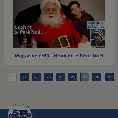
Magazine n°60 - Noah et le Père Noël
…
22
23
24
25
26
27
28
29