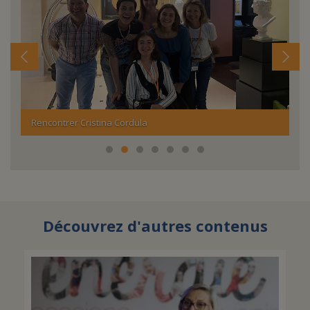
Rencontrer Cristina Cordula
Vi
Découvrez d'autres contenus