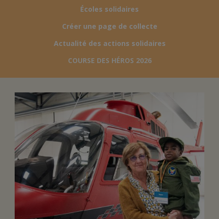
Écoles solidaires
FAIRE UN DON
Créer une page de collecte
Actualité des actions solidaires
ASSURANCE VIE/LEGS
COURSE DES HÉROS 2026
ESPACE PRESSE
JE DEVIENS
DEVENIR
BÉNÉVOLE
UN PETIT PRINCE