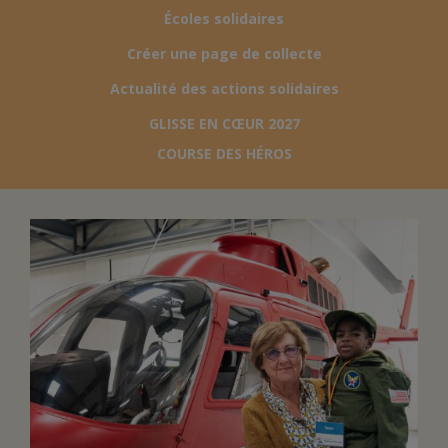
Écoles solidaires
FAIRE UN DON
Créer une page de collecte
Actualité des actions solidaires
ASSURANCE VIE/LEGS
GLISSE EN CŒUR 2027
COURSE DES HÉROS
ESPACE PRESSE
JE DEVIENS
DEVENIR
BÉNÉVOLE
UN PETIT PRINCE