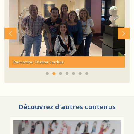
Rencontrer Cristina Cordula
Vi
Découvrez d'autres contenus