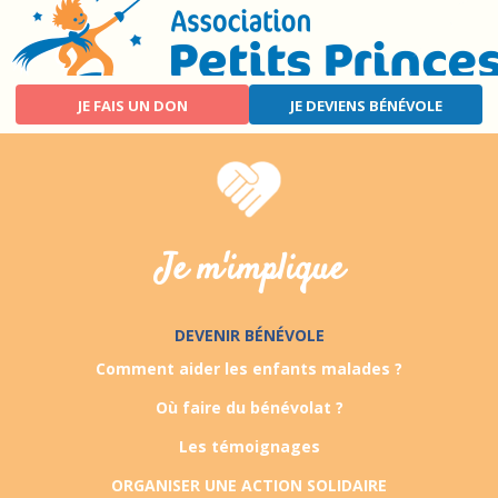
Aller
au
contenu
principal
JE FAIS UN DON
JE DEVIENS BÉNÉVOLE
ACTUALITÉS
R
L'ASSOCIATION
Je m'implique
LES RÊVES
DEVENIR BÉNÉVOLE
HÔPITAUX
Comment aider les enfants malades ?
Où faire du bénévolat ?
JE M'IMPLIQUE
Les témoignages
ORGANISER UNE ACTION SOLIDAIRE
PARTENAIRES