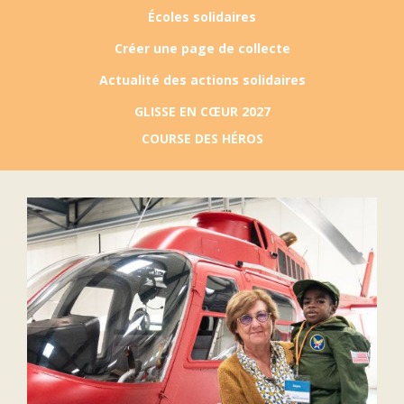
Écoles solidaires
FAIRE UN DON
Créer une page de collecte
Actualité des actions solidaires
ASSURANCE VIE/LEGS
GLISSE EN CŒUR 2027
COURSE DES HÉROS
ESPACE PRESSE
JE DEVIENS
DEVENIR
BÉNÉVOLE
UN PETIT PRINCE